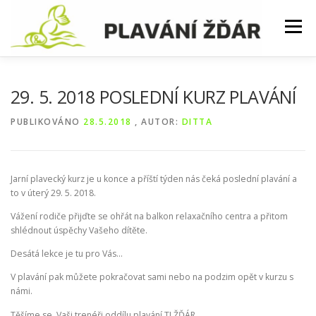
Přeskočit
na
Menu
obsah
AKTUALITY
KURZY
ZÁVODY
29. 5. 2018 POSLEDNÍ KURZ PLAVÁNÍ
PUBLIKOVÁNO
28.5.2018
, AUTOR:
DITTA
SOUSTŘEDĚNÍ
TRÉNINKY
ČASTÉ DOTAZY
Jarní plavecký kurz je u konce a příští týden nás čeká poslední plavání a
FOTKY
to v úterý 29. 5. 2018.
Vážení rodiče přijďte se ohřát na balkon relaxačního centra a přitom
shlédnout úspěchy Vašeho dítěte.
Desátá lekce je tu pro Vás…
V plavání pak můžete pokračovat sami nebo na podzim opět v kurzu s
námi.
Těšíme se, Vaši trenéři oddílu plavání TJ ŽĎÁR.