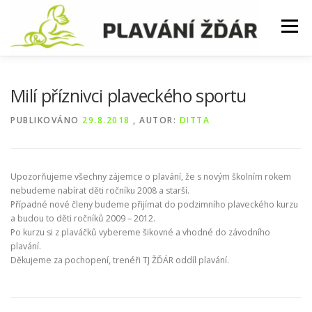
Přeskočit
na
Menu
obsah
AKTUALITY
KURZY
ZÁVODY
Milí příznivci plaveckého sportu
PUBLIKOVÁNO
29.8.2018
, AUTOR:
DITTA
SOUSTŘEDĚNÍ
TRÉNINKY
ČASTÉ DOTAZY
Upozorňujeme všechny zájemce o plavání, že s novým školním rokem
FOTKY
nebudeme nabírat děti ročníku 2008 a starší.
Případné nové členy budeme přijímat do podzimního plaveckého kurzu
a budou to děti ročníků 2009 – 2012.
Po kurzu si z plaváčků vybereme šikovné a vhodné do závodního
plavání.
Děkujeme za pochopení, trenéři TJ ŽĎÁR oddíl plavání.