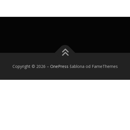
Copyright © 2026
–
OnePress
šablona od FameThemes