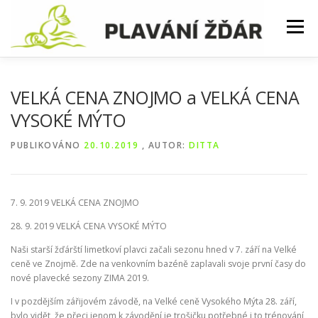
Přeskočit
na
Menu
obsah
AKTUALITY
KURZY
ZÁVODY
VELKÁ CENA ZNOJMO a VELKÁ CENA
VYSOKÉ MÝTO
SOUSTŘEDĚNÍ
TRÉNINKY
ČASTÉ DOTAZY
PUBLIKOVÁNO
20.10.2019
, AUTOR:
DITTA
FOTKY
7. 9. 2019 VELKÁ CENA ZNOJMO
28. 9. 2019 VELKÁ CENA VYSOKÉ MÝTO
Naši starší žďárští limetkoví plavci začali sezonu hned v 7. září na Velké
ceně ve Znojmě. Zde na venkovním bazéně zaplavali svoje první časy do
nové plavecké sezony ZIMA 2019.
I v pozdějším zářijovém závodě, na Velké ceně Vysokého Mýta 28. září,
bylo vidět, že přeci jenom k závodění je trošičku potřebné i to trénování